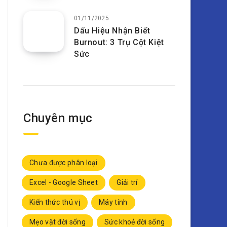
01/11/2025
Dấu Hiệu Nhận Biết
Burnout: 3 Trụ Cột Kiệt
Sức
Chuyên mục
Chưa được phân loại
Excel - Google Sheet
Giải trí
Kiến thức thú vị
Máy tính
Mẹo vặt đời sống
Sức khoẻ đời sống