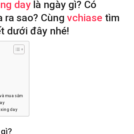
ing day
là ngày gì? Có
a ra sao? Cùng
vchiase
tìm
ết dưới đây nhé!
 và mua sắm
day
oxing day
 gì?