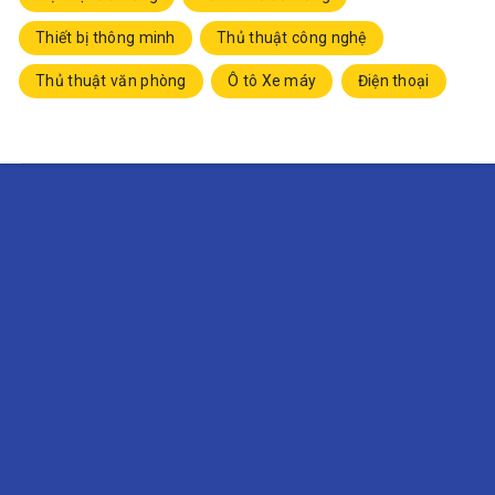
Thiết bị thông minh
Thủ thuật công nghệ
Thủ thuật văn phòng
Ô tô Xe máy
Điện thoại
Đăng ký theo dõi
Nhận ngay các bài viết mới nhất từ vChiaSe.com