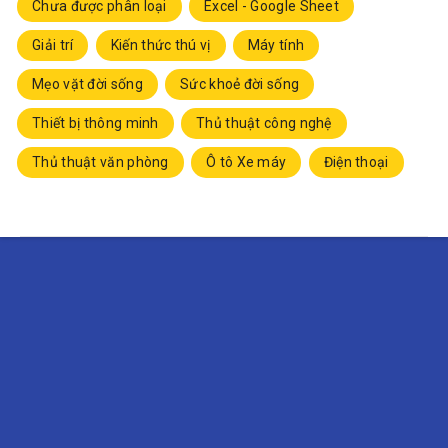
Chưa được phân loại
Excel - Google Sheet
Giải trí
Kiến thức thú vị
Máy tính
Mẹo vặt đời sống
Sức khoẻ đời sống
Thiết bị thông minh
Thủ thuật công nghệ
Thủ thuật văn phòng
Ô tô Xe máy
Điện thoại
Đăng ký theo dõi
Nhận ngay các bài viết mới nhất từ vChiaSe.com